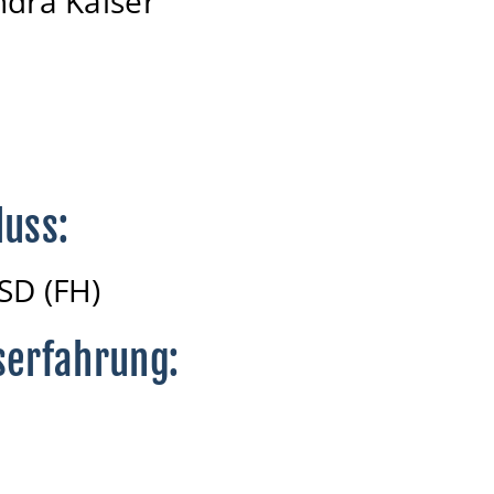
ndra Kaiser
luss:
GSD (FH)
serfahrung: